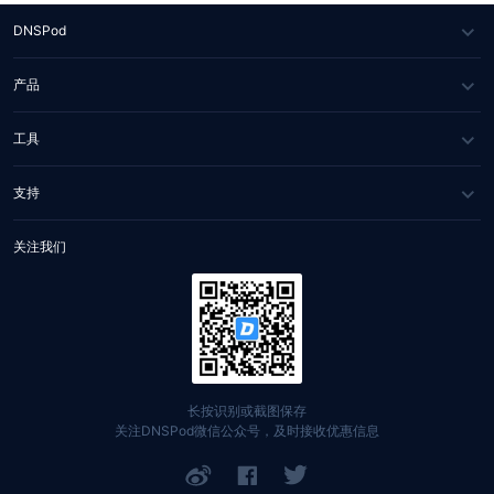
DNSPod
关于我们
产品
媒体报道
DNS 云解析
工具
合作伙伴
IGTM
网站健康检测
支持
联系我们
HTTPDNS
WHOIS 查询
服务与支持
关注我们
Private DNS
网站自助排障
文档中心
DNSPod Public DNS
找回账号
定价中心
域名
API 文档
长按识别或截图保存
关注DNSPod微信公众号，及时接收优惠信息
SSL 证书
举报入口