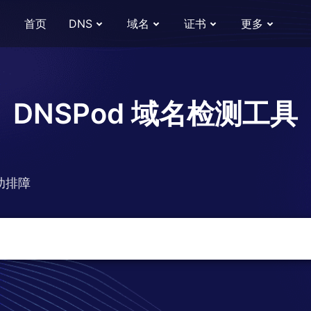
首页
DNS
域名
证书
更多
DNSPod 域名检测工具
助排障