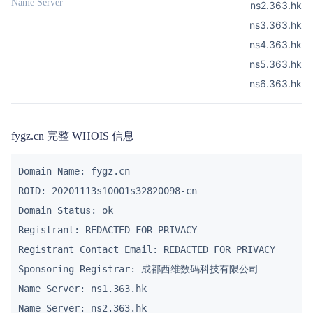
Name Server
ns2.363.hk
ns3.363.hk
ns4.363.hk
ns5.363.hk
ns6.363.hk
fygz.cn 完整 WHOIS 信息
Domain Name: fygz.cn

ROID: 20201113s10001s32820098-cn

Domain Status: ok

Registrant: REDACTED FOR PRIVACY

Registrant Contact Email: REDACTED FOR PRIVACY

Sponsoring Registrar: 成都西维数码科技有限公司

Name Server: ns1.363.hk

Name Server: ns2.363.hk
