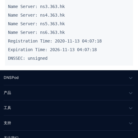
Name Server: ns3.363.hk

Name Server: ns4.363.hk

Name Server: ns5.363.hk

Name Server: ns6.363.hk

Registration Time: 2020-11-13 04:07:18

Expiration Time: 2026-11-13 04:07:18

DNSPod
关于我们
产品
媒体报道
DNS 云解析
工具
合作伙伴
IGTM
网站健康检测
支持
联系我们
HTTPDNS
WHOIS 查询
服务与支持
关注我们