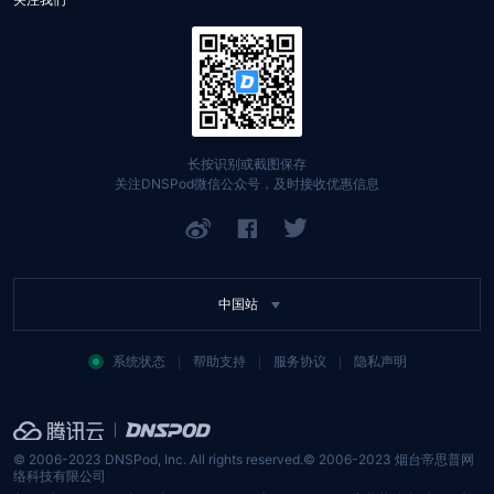
Private DNS
网站自助排障
文档中心
DNSPod Public DNS
找回账号
定价中心
域名
API 文档
长按识别或截图保存
关注DNSPod微信公众号，及时接收优惠信息
SSL 证书
举报入口
网站备案
中国站
系统状态
帮助支持
服务协议
隐私声明
© 2006-2023 DNSPod, Inc. All rights reserved.
© 2006-2023 烟台帝思普网
络科技有限公司