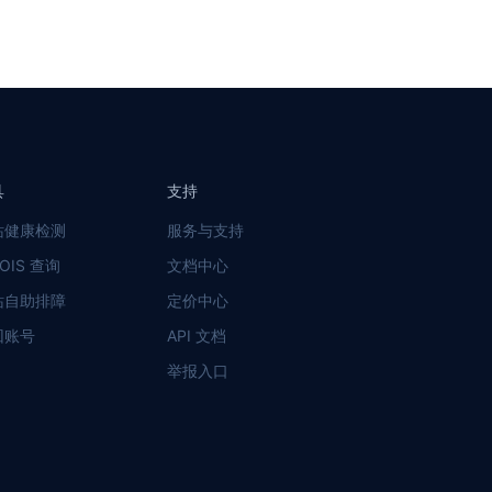
具
支持
站健康检测
服务与支持
OIS 查询
文档中心
站自助排障
定价中心
回账号
API 文档
举报入口